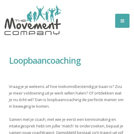
Loopbaancoaching
Vraag je je weleens af hoe toekomstbestendig je baan is? Zou
je meer voldoening uit je werk willen halen? Of ontdekken wat
je nu écht wil? Dan is loopbaancoaching de perfecte manier om
in beweging te komen.
Samen met je coach, met wie je eerst een kennismaking en
intakegesprek hebt om jullie 'match' te onderzoeken, bepaal je
samen jouw coachtraject. Gemiddeld bestaat zo’n traject uit vijf