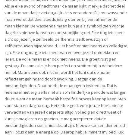
Als je elke avond of nacht naar de maan kijkt, merk je dat het deel
van de maan dat je ziet dagelijks iets veranderd. Bij een wassende
maan wordt dat deel steeds iets groter en bij een afnemende
maan kleiner. De wassende maan kun je als symbool zien voor je
dagelijks nieuwe kansen en persoonlijke groei. Elke dag iets meer
zicht op jezelf, je zelfbeeld, zelfkennis, zelfbewustzijn of
zelfvertrouwen bijvoorbeeld. Het hoeft er niet ineens en volledig te
zijn. Elke dag mag je iets meer van en over jezelf ontdekken en
leren. De volle maan is er ook niet ineens. Die groeit rustig en
gestaag. En soms zie je hem perfect en schittert hij in de heldere
hemel. Maar soms ook niet en wordt het licht dat de maan
reflecteert gehinderd door bewolking. Dat zijn dan de
omstandigheden. Daar heeft de maan geen invloed op. Dat is
helemaal niet erg, zelfs niet als zo’n hinderlijke periode wat langer
duurt, want de maan herhaalt hetzelfde proces keer op keer. Stap
voor stap en dag na dag. Hetzelfde geldt voor jou. Je hoeft niet te
verwachten van jezelf dat je iets altijd, volledig en direct weet of
kunt. Je mag leren en groeien. Je mag accepteren dat de
omstandigheden soms niet ideaal zijn. Nieuwe kansen dienen zich
aan. Focus daar je energie op. Daarop heb je immers invloed. Kijk