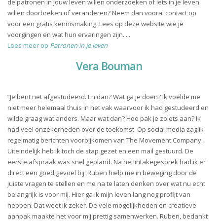
de patronen in jouw leven willen onderzoeken of iets in je leven
willen doorbreken of veranderen? Neem dan vooral contact op
voor een gratis kennismaking. Lees op deze website wie je
voorgingen en wat hun ervaringen zijn. ...
Lees meer op
Patronen in je leven
Vera Bouman
“Je bent net afgestudeerd. En dan? Wat ga je doen? Ik voelde me
niet meer helemaal thuis in het vak waarvoor ik had gestudeerd en
wilde graag wat anders. Maar wat dan? Hoe pak je zoiets aan? Ik
had veel onzekerheden over de toekomst. Op social media zag ik
regelmatig berichten voorbijkomen van The Movement Company.
Uiteindelijk heb ik toch de stap gezet en een mail gestuurd. De
eerste afspraak was snel gepland. Na het intakegesprek had ik er
direct een goed gevoel bij. Ruben hielp me in beweging door de
juiste vragen te stellen en me na te laten denken over wat nu echt
belangrijk is voor mij. Hier ga ik mijn leven lang nog profijt van
hebben. Dat weet ik zeker. De vele mogelijkheden en creatieve
aanpak maakte het voor mij prettig samenwerken. Ruben, bedankt