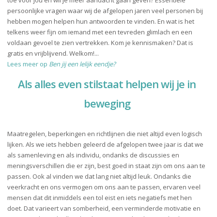
toe voor jou en wil je meer aandacht gaan geven? Essentiële
persoonlijke vragen waar wij de afgelopen jaren veel personen bij
hebben mogen helpen hun antwoorden te vinden. En wat is het
telkens weer fijn om iemand met een tevreden glimlach en een
voldaan gevoel te zien vertrekken. Kom je kennismaken? Dat is
gratis en vrijblijvend. Welkom!...
Lees meer op
Ben jij een lelijk eendje?
Als alles even stilstaat helpen wij je in
beweging
Maatregelen, beperkingen en richtlijnen die niet altijd even logisch
lijken. Als we iets hebben geleerd de afgelopen twee jaar is dat we
als samenleving en als individu, ondanks de discussies en
meningsverschillen die er zijn, best goed in staat zijn om ons aan te
passen. Ook al vinden we dat lang niet altijd leuk. Ondanks die
veerkracht en ons vermogen om ons aan te passen, ervaren veel
mensen dat dit inmiddels een tol eist en iets negatiefs met hen
doet. Dat varieert van somberheid, een verminderde motivatie en