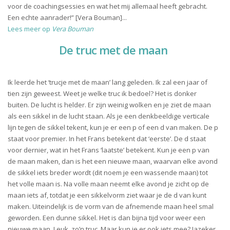
voor de coachingsessies en wat het mij allemaal heeft gebracht.
Een echte aanrader!” [Vera Bouman]...
Lees meer op
Vera Bouman
De truc met de maan
Ik leerde het ‘trucje met de maan’ lang geleden. Ik zal een jaar of
tien zijn geweest. Weet je welke truc ik bedoel? Het is donker
buiten. De lucht is helder. Er zijn weinig wolken en je ziet de maan
als een sikkel in de lucht staan. Als je een denkbeeldige verticale
lijn tegen de sikkel tekent, kun je er een p of een d van maken. De p
staat voor premier. In het Frans betekent dat ‘eerste’. De d staat
voor dernier, wat in het Frans ‘laatste’ betekent. Kun je een p van
de maan maken, dan is het een nieuwe maan, waarvan elke avond
de sikkel iets breder wordt (dit noem je een wassende maan) tot
het volle maan is. Na volle maan neemt elke avond je zicht op de
maan iets af, totdat je een sikkelvorm ziet waar je de d van kunt
maken. Uiteindelijk is de vorm van de afnemende maan heel smal
geworden. Een dunne sikkel. Het is dan bijna tijd voor weer een
nieuwe maan. Leuk, zo’n truc. Maar kun je er ook iets mee? Jazeker.