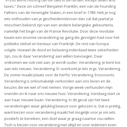
“In this world nothing can be said to be certain, except death and
taxes.” Deze zin schreef Benjamin Franklin, een van de Founding
Fathers van de Verenigde Staten, in een brief in 1789. Heb je nog
iets onthouden van je geschiedenislessen dan zal dat jaartal je
misschien bekend zijn van een andere belangrijke gebeurtenis,
namelijk het begin van de Franse Revolutie. Door deze revolutie
kwam een enorme verandering op gang die gevolgen had voor het
politieke stelsel en bestuur van Frankrijk. De rest van Europa
volgde. Hoewel de dood en belasting inderdaad twee zekerheden
zijn, zou ik daar ‘verandering’ aan willen toevoegen. Daar
ontkomen we ook niet aan. Je wordt ouder. Verandering. Je bent toe
aan iets nieuws. Verandering. Er overkomt je iets ergs. Verandering.
De zomer maakt plaats voor de herfst. Verandering. Enzovoorts.
Verandering is onlosmakelijk verbonden aan ons leven en de
keuzes die we wel of niet nemen. Vorige week verhuisden mijn
vriendin en ik naar ons nieuwe huis. Verandering. Vandaag start ze
aan haar nieuwe baan. Verandering. In dit geval zijn het twee
veranderingen waar gelukkig bewust voor gekozen is. Dat is prettig,
want kiezen voor verandering maakt het mogelijk voor je om iets
positiefs te bereiken, een doel waar je graag naartoe zou willen.
Toch is kiezen voor verandering niet altijd en voor iedereen even