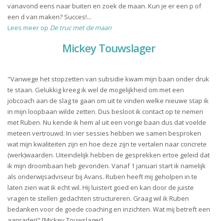
vanavond eens naar buiten en zoek de maan. Kun je er een p of
een d van maken? Succes!...
Lees meer op
De truc met de maan
Mickey Touwslager
"Vanwege het stopzetten van subsidie kwam mijn baan onder druk
te staan. Gelukkig kreeg ik wel de mogelijkheid om met een
jobcoach aan de slag te gaan om uit te vinden welke nieuwe stap ik
in mijn loopbaan wilde zetten. Dus besloot ik contact op te nemen
met Ruben. Nu kende ik hem al uit een vorige baan dus dat voelde
meteen vertrouwd. In vier sessies hebben we samen besproken
wat mijn kwaliteiten zijn en hoe deze zijn te vertalen naar concrete
(werk)waarden. Uiteindelijk hebben de gesprekken ertoe geleid dat
ik mijn droombaan heb gevonden. Vanaf 1 januari start ik namelijk
als onderwijsadviseur bij Avans. Ruben heeft mij geholpen in te
laten zien wat ik echt wil. Hij luistert goed en kan door de juiste
vragen te stellen gedachten structureren. Graag wil ik Ruben
bedanken voor de goede coaching en inzichten. Wat mij betreft een
aanrader!" [Mickey Touwslager]...