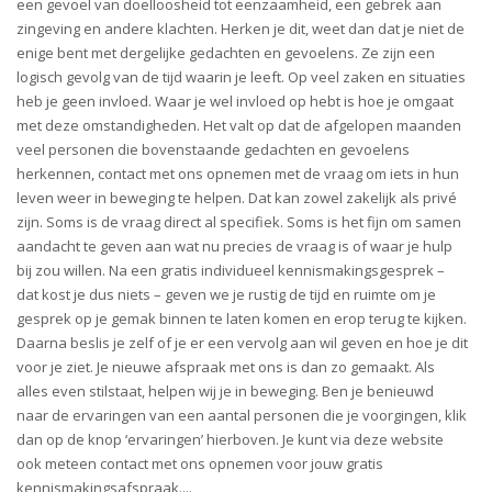
een gevoel van doelloosheid tot eenzaamheid, een gebrek aan
zingeving en andere klachten. Herken je dit, weet dan dat je niet de
enige bent met dergelijke gedachten en gevoelens. Ze zijn een
logisch gevolg van de tijd waarin je leeft. Op veel zaken en situaties
heb je geen invloed. Waar je wel invloed op hebt is hoe je omgaat
met deze omstandigheden. Het valt op dat de afgelopen maanden
veel personen die bovenstaande gedachten en gevoelens
herkennen, contact met ons opnemen met de vraag om iets in hun
leven weer in beweging te helpen. Dat kan zowel zakelijk als privé
zijn. Soms is de vraag direct al specifiek. Soms is het fijn om samen
aandacht te geven aan wat nu precies de vraag is of waar je hulp
bij zou willen. Na een gratis individueel kennismakingsgesprek –
dat kost je dus niets – geven we je rustig de tijd en ruimte om je
gesprek op je gemak binnen te laten komen en erop terug te kijken.
Daarna beslis je zelf of je er een vervolg aan wil geven en hoe je dit
voor je ziet. Je nieuwe afspraak met ons is dan zo gemaakt. Als
alles even stilstaat, helpen wij je in beweging. Ben je benieuwd
naar de ervaringen van een aantal personen die je voorgingen, klik
dan op de knop ‘ervaringen’ hierboven. Je kunt via deze website
ook meteen contact met ons opnemen voor jouw gratis
kennismakingsafspraak....