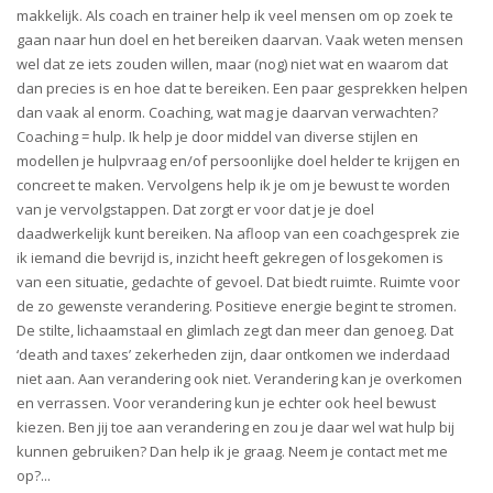
makkelijk. Als coach en trainer help ik veel mensen om op zoek te
gaan naar hun doel en het bereiken daarvan. Vaak weten mensen
wel dat ze iets zouden willen, maar (nog) niet wat en waarom dat
dan precies is en hoe dat te bereiken. Een paar gesprekken helpen
dan vaak al enorm. Coaching, wat mag je daarvan verwachten?
Coaching = hulp. Ik help je door middel van diverse stijlen en
modellen je hulpvraag en/of persoonlijke doel helder te krijgen en
concreet te maken. Vervolgens help ik je om je bewust te worden
van je vervolgstappen. Dat zorgt er voor dat je je doel
daadwerkelijk kunt bereiken. Na afloop van een coachgesprek zie
ik iemand die bevrijd is, inzicht heeft gekregen of losgekomen is
van een situatie, gedachte of gevoel. Dat biedt ruimte. Ruimte voor
de zo gewenste verandering. Positieve energie begint te stromen.
De stilte, lichaamstaal en glimlach zegt dan meer dan genoeg. Dat
‘death and taxes’ zekerheden zijn, daar ontkomen we inderdaad
niet aan. Aan verandering ook niet. Verandering kan je overkomen
en verrassen. Voor verandering kun je echter ook heel bewust
kiezen. Ben jij toe aan verandering en zou je daar wel wat hulp bij
kunnen gebruiken? Dan help ik je graag. Neem je contact met me
op?...