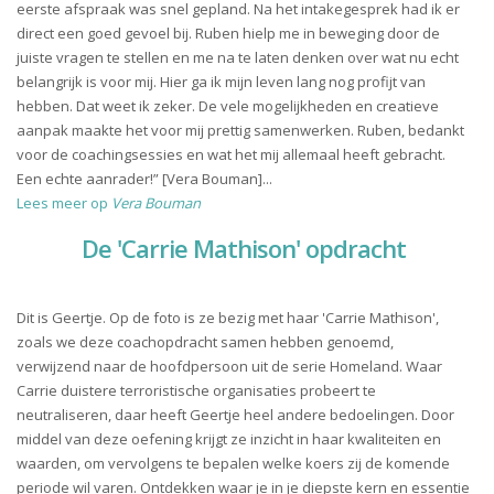
eerste afspraak was snel gepland. Na het intakegesprek had ik er
direct een goed gevoel bij. Ruben hielp me in beweging door de
juiste vragen te stellen en me na te laten denken over wat nu echt
belangrijk is voor mij. Hier ga ik mijn leven lang nog profijt van
hebben. Dat weet ik zeker. De vele mogelijkheden en creatieve
aanpak maakte het voor mij prettig samenwerken. Ruben, bedankt
voor de coachingsessies en wat het mij allemaal heeft gebracht.
Een echte aanrader!” [Vera Bouman]...
Lees meer op
Vera Bouman
De 'Carrie Mathison' opdracht
Dit is Geertje. Op de foto is ze bezig met haar 'Carrie Mathison',
zoals we deze coachopdracht samen hebben genoemd,
verwijzend naar de hoofdpersoon uit de serie Homeland. Waar
Carrie duistere terroristische organisaties probeert te
neutraliseren, daar heeft Geertje heel andere bedoelingen. Door
middel van deze oefening krijgt ze inzicht in haar kwaliteiten en
waarden, om vervolgens te bepalen welke koers zij de komende
periode wil varen. Ontdekken waar je in je diepste kern en essentie