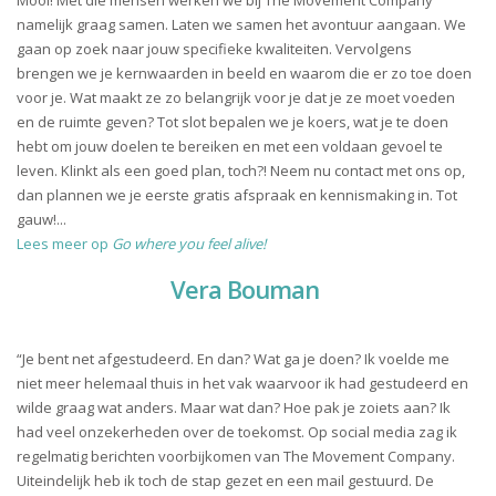
Mooi! Met die mensen werken we bij The Movement Company
namelijk graag samen. Laten we samen het avontuur aangaan. We
gaan op zoek naar jouw specifieke kwaliteiten. Vervolgens
brengen we je kernwaarden in beeld en waarom die er zo toe doen
voor je. Wat maakt ze zo belangrijk voor je dat je ze moet voeden
en de ruimte geven? Tot slot bepalen we je koers, wat je te doen
hebt om jouw doelen te bereiken en met een voldaan gevoel te
leven. Klinkt als een goed plan, toch?! Neem nu contact met ons op,
dan plannen we je eerste gratis afspraak en kennismaking in. Tot
gauw!...
Lees meer op
Go where you feel alive!
Vera Bouman
“Je bent net afgestudeerd. En dan? Wat ga je doen? Ik voelde me
niet meer helemaal thuis in het vak waarvoor ik had gestudeerd en
wilde graag wat anders. Maar wat dan? Hoe pak je zoiets aan? Ik
had veel onzekerheden over de toekomst. Op social media zag ik
regelmatig berichten voorbijkomen van The Movement Company.
Uiteindelijk heb ik toch de stap gezet en een mail gestuurd. De