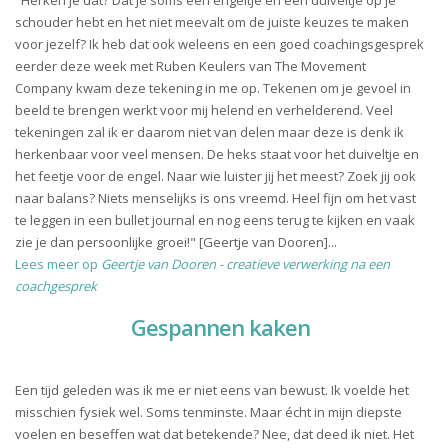
"Herken je dat? Dat je soms een engeltje en een duiveltje op je
schouder hebt en het niet meevalt om de juiste keuzes te maken
voor jezelf? Ik heb dat ook weleens en een goed coachingsgesprek
eerder deze week met Ruben Keulers van The Movement
Company kwam deze tekening in me op. Tekenen om je gevoel in
beeld te brengen werkt voor mij helend en verhelderend. Veel
tekeningen zal ik er daarom niet van delen maar deze is denk ik
herkenbaar voor veel mensen. De heks staat voor het duiveltje en
het feetje voor de engel. Naar wie luister jij het meest? Zoek jij ook
naar balans? Niets menselijks is ons vreemd. Heel fijn om het vast
te leggen in een bullet journal en nog eens terug te kijken en vaak
zie je dan persoonlijke groei!" [Geertje van Dooren]...
Lees meer op
Geertje van Dooren - creatieve verwerking na een
coachgesprek
Gespannen kaken
Een tijd geleden was ik me er niet eens van bewust. Ik voelde het
misschien fysiek wel. Soms tenminste. Maar écht in mijn diepste
voelen en beseffen wat dat betekende? Nee, dat deed ik niet. Het