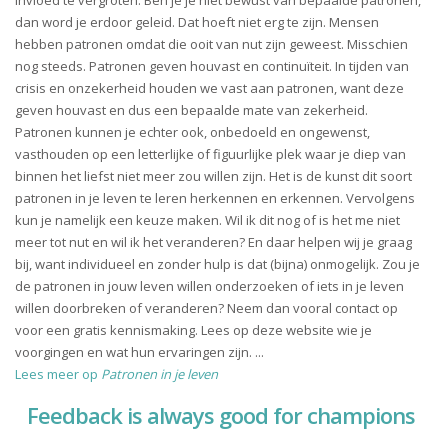
invloed te vergroten. Ben je je niet bewust van bepaalde patronen,
dan word je erdoor geleid. Dat hoeft niet erg te zijn. Mensen
hebben patronen omdat die ooit van nut zijn geweest. Misschien
nog steeds. Patronen geven houvast en continuïteit. In tijden van
crisis en onzekerheid houden we vast aan patronen, want deze
geven houvast en dus een bepaalde mate van zekerheid.
Patronen kunnen je echter ook, onbedoeld en ongewenst,
vasthouden op een letterlijke of figuurlijke plek waar je diep van
binnen het liefst niet meer zou willen zijn. Het is de kunst dit soort
patronen in je leven te leren herkennen en erkennen. Vervolgens
kun je namelijk een keuze maken. Wil ik dit nog of is het me niet
meer tot nut en wil ik het veranderen? En daar helpen wij je graag
bij, want individueel en zonder hulp is dat (bijna) onmogelijk. Zou je
de patronen in jouw leven willen onderzoeken of iets in je leven
willen doorbreken of veranderen? Neem dan vooral contact op
voor een gratis kennismaking. Lees op deze website wie je
voorgingen en wat hun ervaringen zijn. ...
Lees meer op
Patronen in je leven
Feedback is always good for champions