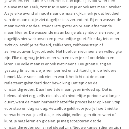
geworden. Een dunne sikkel. Het is dan bijna tijd voor weer een
nieuwe maan. Leuk, zo’n truc. Maar kun je er ook iets mee? Jazeker.
Als je elke avond of nacht naar de maan kijkt, merk je dat het deel
van de maan dat je ziet dagelijks iets veranderd. Bij een wassende
maan wordt dat deel steeds iets groter en bij een afnemende
maan kleiner. De wassende maan kun je als symbool zien voor je
dagelijks nieuwe kansen en persoonlijke groei. Elke dag iets meer
zicht op jezelf, je zelfbeeld, zelfkennis, zelfbewustzijn of
zelfvertrouwen bijvoorbeeld. Het hoeft er niet ineens en volledig te
zijn. Elke dag mag je iets meer van en over jezelf ontdekken en
leren. De volle maan is er ook niet ineens. Die groeit rustig en
gestaag. En soms zie je hem perfect en schittert hij in de heldere
hemel. Maar soms ook niet en wordt het licht dat de maan
reflecteert gehinderd door bewolking. Dat zijn dan de
omstandigheden. Daar heeft de maan geen invloed op. Dat is
helemaal niet erg, zelfs niet als zo’n hinderlijke periode wat langer
duurt, want de maan herhaalt hetzelfde proces keer op keer. Stap
voor stap en dag na dag. Hetzelfde geldt voor jou. Je hoeft niet te
verwachten van jezelf dat je iets altijd, volledig en direct weet of
kunt. Je mag leren en groeien. Je mag accepteren dat de
omstandigheden soms niet ideaal zijn. Nieuwe kansen dienen zich