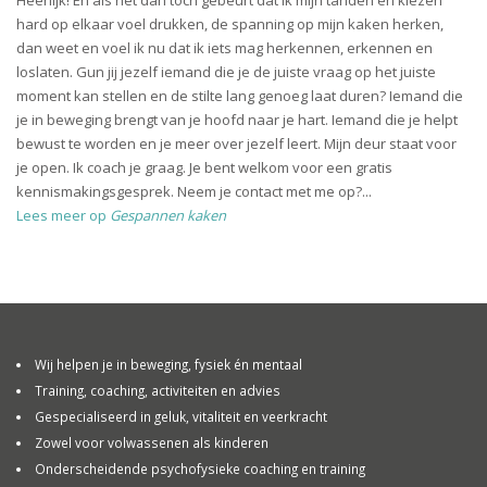
Heerlijk! En als het dan toch gebeurt dat ik mijn tanden en kiezen
hard op elkaar voel drukken, de spanning op mijn kaken herken,
dan weet en voel ik nu dat ik iets mag herkennen, erkennen en
loslaten. Gun jij jezelf iemand die je de juiste vraag op het juiste
moment kan stellen en de stilte lang genoeg laat duren? Iemand die
je in beweging brengt van je hoofd naar je hart. Iemand die je helpt
bewust te worden en je meer over jezelf leert. Mijn deur staat voor
je open. Ik coach je graag. Je bent welkom voor een gratis
kennismakingsgesprek. Neem je contact met me op?...
Lees meer op
Gespannen kaken
Wij helpen je in beweging, fysiek én mentaal
Training, coaching, activiteiten en advies
Gespecialiseerd in geluk, vitaliteit en veerkracht
Zowel voor volwassenen als kinderen
Onderscheidende psychofysieke coaching en training