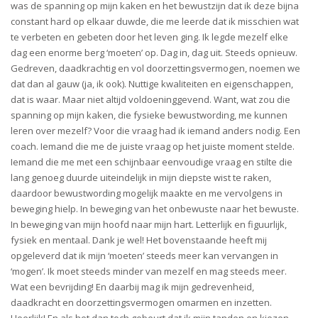
was de spanning op mijn kaken en het bewustzijn dat ik deze bijna
constant hard op elkaar duwde, die me leerde dat ik misschien wat
te verbeten en gebeten door het leven ging. Ik legde mezelf elke
dag een enorme berg ‘moeten’ op. Dag in, dag uit. Steeds opnieuw.
Gedreven, daadkrachtig en vol doorzettingsvermogen, noemen we
dat dan al gauw (ja, ik ook). Nuttige kwaliteiten en eigenschappen,
dat is waar. Maar niet altijd voldoeninggevend. Want, wat zou die
spanning op mijn kaken, die fysieke bewustwording, me kunnen
leren over mezelf? Voor die vraag had ik iemand anders nodig. Een
coach. Iemand die me de juiste vraag op het juiste moment stelde.
Iemand die me met een schijnbaar eenvoudige vraag en stilte die
lang genoeg duurde uiteindelijk in mijn diepste wist te raken,
daardoor bewustwording mogelijk maakte en me vervolgens in
beweging hielp. In beweging van het onbewuste naar het bewuste.
In beweging van mijn hoofd naar mijn hart. Letterlijk en figuurlijk,
fysiek en mentaal. Dank je wel! Het bovenstaande heeft mij
opgeleverd dat ik mijn ‘moeten’ steeds meer kan vervangen in
‘mogen’. Ik moet steeds minder van mezelf en mag steeds meer.
Wat een bevrijding! En daarbij mag ik mijn gedrevenheid,
daadkracht en doorzettingsvermogen omarmen en inzetten.