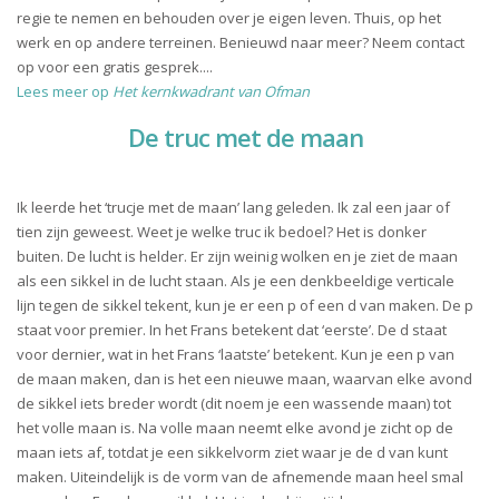
regie te nemen en behouden over je eigen leven. Thuis, op het
werk en op andere terreinen. Benieuwd naar meer? Neem contact
op voor een gratis gesprek....
Lees meer op
Het kernkwadrant van Ofman
De truc met de maan
Ik leerde het ‘trucje met de maan’ lang geleden. Ik zal een jaar of
tien zijn geweest. Weet je welke truc ik bedoel? Het is donker
buiten. De lucht is helder. Er zijn weinig wolken en je ziet de maan
als een sikkel in de lucht staan. Als je een denkbeeldige verticale
lijn tegen de sikkel tekent, kun je er een p of een d van maken. De p
staat voor premier. In het Frans betekent dat ‘eerste’. De d staat
voor dernier, wat in het Frans ‘laatste’ betekent. Kun je een p van
de maan maken, dan is het een nieuwe maan, waarvan elke avond
de sikkel iets breder wordt (dit noem je een wassende maan) tot
het volle maan is. Na volle maan neemt elke avond je zicht op de
maan iets af, totdat je een sikkelvorm ziet waar je de d van kunt
maken. Uiteindelijk is de vorm van de afnemende maan heel smal